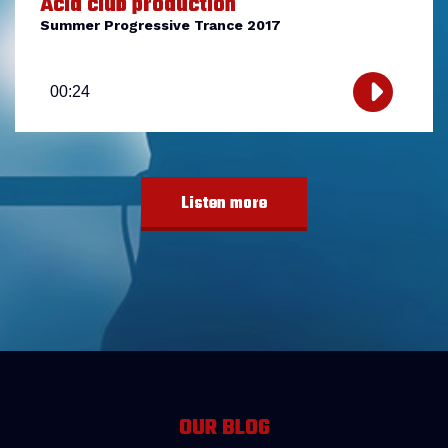
Acid club production
Summer Progressive Trance 2017
Lecteur
audio
00:24
Listen more
OUR BLOG