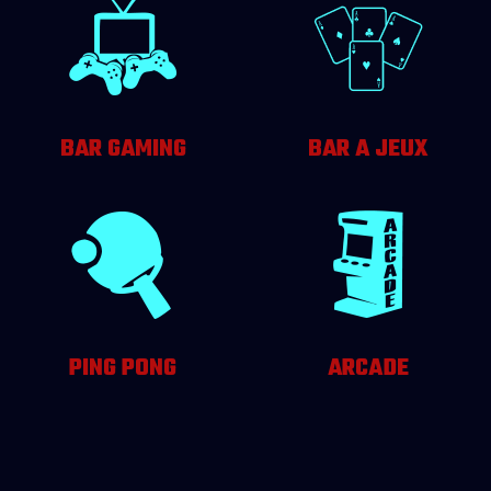
BAR GAMING
BAR A JEUX
PING PONG
ARCADE