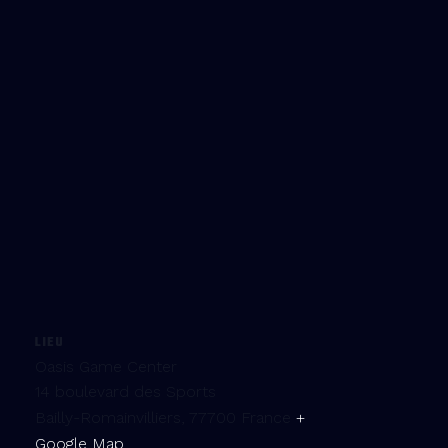
LIEU
Oasis Game Center
14 boulevard des Sports
Bailly-Romainvilliers
,
77700
France
+
Google Map