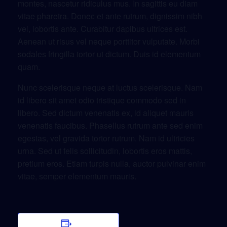
montes, nascetur ridiculus mus. In sagittis eu diam
vitae pharetra. Donec et ante rutrum, dignissim nibh
vel, lobortis ante. Curabitur dapibus ultrices est.
Aenean ut risus vel neque porttitor vulputate. Morbi
sodales fringilla tortor ut dictum. Duis id elementum
quam.
Nunc scelerisque neque at luctus scelerisque. Nam
id libero sit amet odio tristique commodo sed in
libero. Sed dictum venenatis ex, id aliquet mauris
venenatis faucibus. Phasellus rutrum ante sed enim
egestas, vel gravida tortor rutrum. Nam id ultricies
urna. Sed ut felis sollicitudin, lobortis eros mattis,
pretium eros. Etiam turpis nulla, auctor pulvinar enim
vitae, semper elementum mauris.