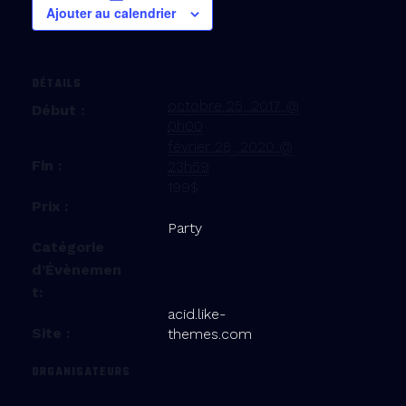
Ajouter au calendrier
DÉTAILS
octobre 25, 2017 @
Début :
0h00
février 28, 2020 @
Fin :
23h59
199$
Prix :
Party
Catégorie
d’Évènemen
t:
acid.like-
Site :
themes.com
ORGANISATEURS